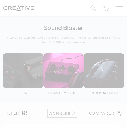
Twitter
Sound Blaster
Atteignez tous les objectifs avec notre gamme de cartes son premium,
de DAC USB et plus encore.
JEUX
FILMS ET MUSIQUE
EN DÉPLACEMENT
FILTER
COMPARER
ANNULER