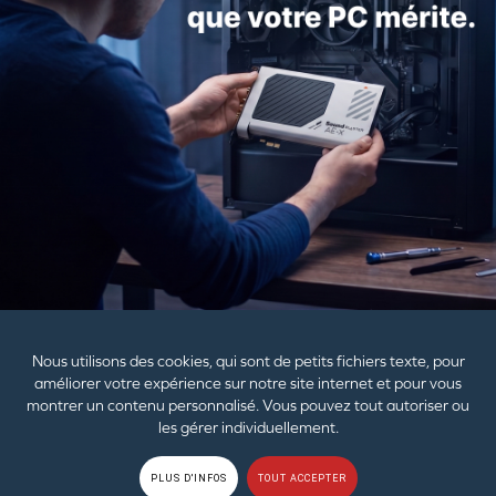
Creative Live! Audio A3
129,99€
149,99€
PRODUITS
AIDE
ENTREPRISE
Nous utilisons des cookies, qui sont de petits fichiers texte, pour
améliorer votre expérience sur notre site internet et pour vous
montrer un contenu personnalisé. Vous pouvez tout autoriser ou
Les papiers et emballages plastiques doivent être séparés
les gérer individuellement.
des autres déchets.
© 2026
Creative Technology Ltd. Tous droits réservés.
Règles de
PLUS D'INFOS
TOUT ACCEPTER
confidentialité
|
EU RGPD
|
Cookies
|
Conditions d'utilisation
|
Plan du site