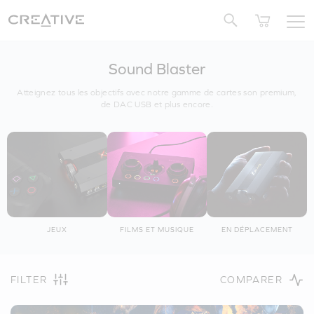
Twitter
Sound Blaster
Atteignez tous les objectifs avec notre gamme de cartes son premium,
de DAC USB et plus encore.
JEUX
FILMS ET MUSIQUE
EN DÉPLACEMENT
FILTER
COMPARER