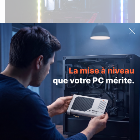
EN RUPTURE DE STOCK
Sound Blaster Audigy Fx V2
Sound BlasterX AE-5 / AE-5
DBPro
Plus Lighting Kit
19,99€
29,99€
PRODUITS