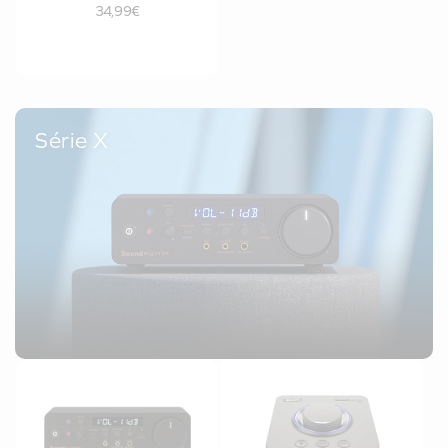
34,99€
Série X