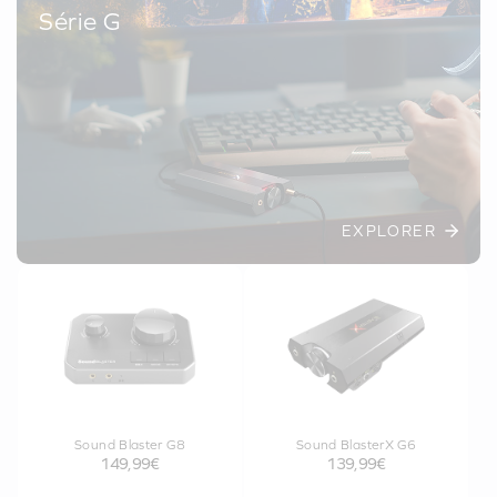
Série G
EXPLORER
Sound Blaster G8
Sound BlasterX G6
149,99€
139,99€