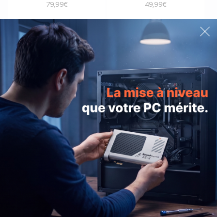
79,99€
49,99€
Creative Live! Cam Sync
1080p V2
32,99€
PRODUITS
AIDE
ENTREPRISE