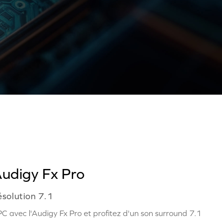
Audigy Fx Pro
ésolution 7.1
C avec l'Audigy Fx Pro et profitez d'un son surround 7.1