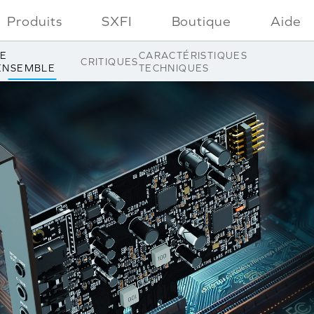
Produits
SXFI
Boutique
Aide
E
CARACTÉRISTIQUES
CRITIQUES
ENSEMBLE
TECHNIQUES