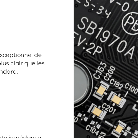
exceptionnel de
lus clair que les
andard.
aute impédance,