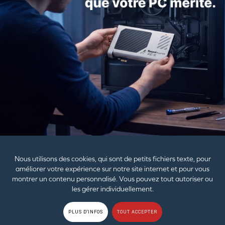
PLUS
ACHETER
PRODUITS
AIDE
ENTREPRISE
Nous utilisons des cookies, qui sont de petits fichiers texte, pour
améliorer votre expérience sur notre site internet et pour vous
montrer un contenu personnalisé. Vous pouvez tout autoriser ou
Les papiers et emballages plastiques doivent être séparés
les gérer individuellement.
des autres déchets.
© 2026
Creative Technology Ltd. Tous droits réservés.
Règles de
PLUS D'INFOS
TOUT ACCEPTER
confidentialité
|
EU RGPD
|
Cookies
|
Conditions d'utilisation
|
Plan du site