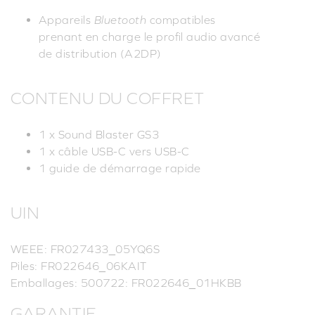
Appareils
Bluetooth
compatibles
prenant en charge le profil audio avancé
de distribution (A2DP)
CONTENU DU COFFRET
1 x Sound Blaster GS3
1 x câble USB-C vers USB-C
1 guide de démarrage rapide
UIN
WEEE: FR027433_05YQ6S
Piles: FR022646_06KAIT
Emballages: 500722: FR022646_01HKBB
GARANTIE