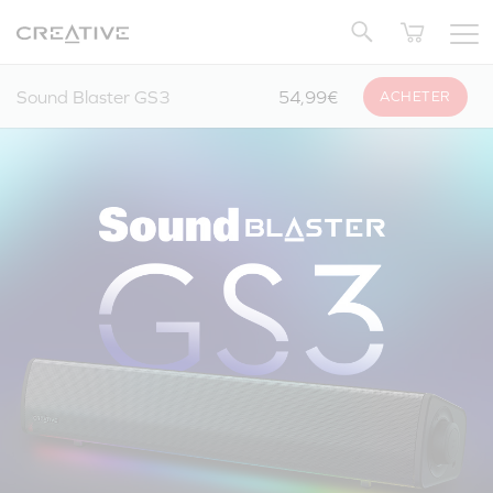
Twitter
Retour en Haut
Sound Blaster GS3
54,99€
ACHETER