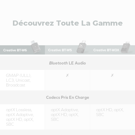
Découvrez Toute La Gamme
Bluetooth
LE Audio
GMAP (ULL),
✗
✗
LC3, Unicast,
Broadcast
Codecs Pris En Charge
aptX Lossless,
aptX Adaptive,
aptX HD, aptX,
aptX Adaptive,
aptX HD, aptX,
SBC
aptX HD, aptX,
SBC
SBC