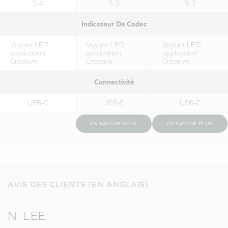
5.4
5.3
5.3
Indicateur De Codec
Voyant LED,
Voyant LED,
Voyant LED,
application
application
application
Creative
Creative
Creative
Connectivité
USB-C
USB-C
USB-C
EN SAVOIR PLUS
EN SAVOIR PLUS
AVIS DES CLIENTS (EN ANGLAIS)
N. LEE