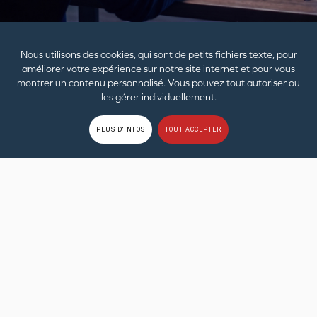
UNE VISION RAPPROCHÉE DE VOTRE PRODUIT
Nous utilisons des cookies, qui sont de petits fichiers texte, pour
CARACTÉRISTIQUES TECHNIQUES
améliorer votre expérience sur notre site internet et pour vous
montrer un contenu personnalisé. Vous pouvez tout autoriser ou
les gérer individuellement.
Supported Platforms
Nintendo Switch 2
PLUS D'INFOS
TOUT ACCEPTER
CONFIGURATION SYSTÈME
REQUISE
Windows
Processeur Intel® i3 ou AMD®
équivalent
Carte mère Intel, AMD ou 100 %
compatible