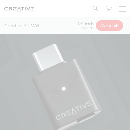
Twitter
Retour en Haut
54,99€
Creative BT-W6
ACHETER
59,99€