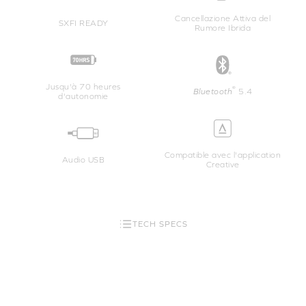
Cancellazione Attiva del
SXFI READY
Rumore Ibrida
Jusqu'à 70 heures
®
Bluetooth
5.4
d'autonomie
Compatible avec l'application
Audio USB
Creative
TECH SPECS