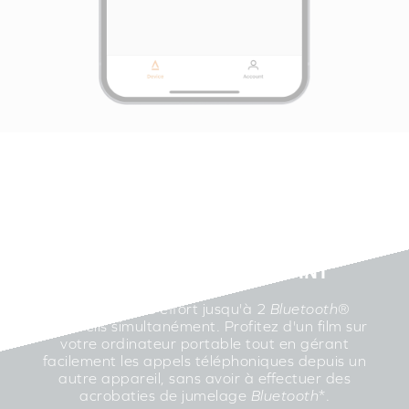
CONNECTIVITÉ MULTIPOINT
Associez sans effort jusqu'à 2
Bluetooth
®
appareils simultanément. Profitez d'un film sur
votre ordinateur portable tout en gérant
facilement les appels téléphoniques depuis un
autre appareil, sans avoir à effectuer des
acrobaties de jumelage
Bluetooth
*.