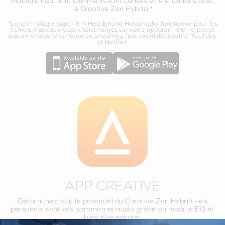
manière naturelle comme ils sont censés être entendus avec
le Creative Zen Hybrid.*
*La technologie Super X-Fi Headphone Holography fonctionne pour les
fichiers musicaux locaux téléchargés sur votre appareil ; elle ne prend
pas en charge le contenu en streaming (par exemple, Spotify, YouTube
et Netflix).
APP CREATIVE
Déclenchez tout le potentiel du Creative Zen Hybrid - en
personnalisant vos paramètres audio grâce au module EQ et
bien plus encore.