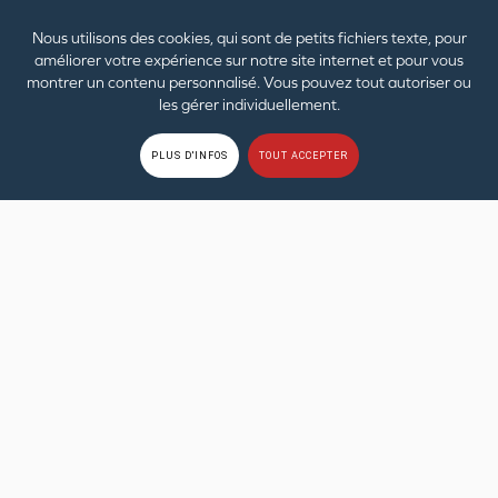
Technologie Super X‑Fi
Nous utilisons des cookies, qui sont de petits fichiers texte, pour
SXFI READY
SXFI READY
améliorer votre expérience sur notre site internet et pour vous
Autonomie Totale
montrer un contenu personnalisé. Vous pouvez tout autoriser ou
les gérer individuellement.
Jusqu'à 70 heures
Jusqu'à 100 heures
PLUS D'INFOS
TOUT ACCEPTER
Connectivité
Bluetooth
5.4, USB Audio
Bluetooth
5.3
Contrôle du Bruit
ANC Hybride, Mode Ambiant
ANC Hybride, Mode Ambiant
Siri / Google Assistant
✓
✓
Haut-parleur
Haut-parleurs dynamiques de
Haut-parleurs dynamiques de
40 mm à large bande, revêtus
40 mm à large bande, revêtus
de titane
de titane