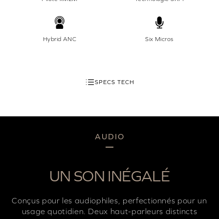
Hybrid ANC
Six Micros
SPECS TECH
AUDIO
UN SON INÉGALÉ
Conçus pour les audiophiles, perfectionnés pour un
usage quotidien. Deux haut-parleurs distincts