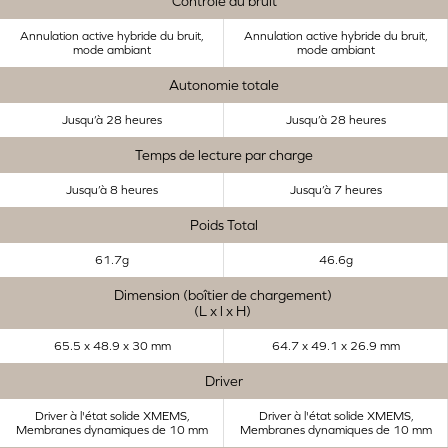
Contrôle du bruit
Annulation active hybride du bruit,
Annulation active hybride du bruit,
mode ambiant
mode ambiant
Autonomie totale
Jusqu’à 28 heures
Jusqu’à 28 heures
Temps de lecture par charge
Jusqu’à 8 heures
Jusqu’à 7 heures
Poids Total
61.7g
46.6g
Dimension (boîtier de chargement)
(L x l x H)
65.5 x 48.9 x 30 mm
64.7 x 49.1 x 26.9 mm
Driver
Driver à l'état solide XMEMS,
Driver à l'état solide XMEMS,
Membranes dynamiques de 10 mm
Membranes dynamiques de 10 mm