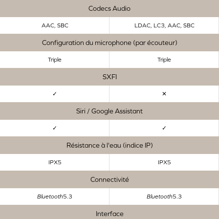
Codecs Audio
AAC, SBC
LDAC, LC3, AAC, SBC
Configuration du microphone (par écouteur)
Triple
Triple
SXFI
✓
✕
Siri / Google Assistant
✓
✓
Résistance à l'eau (indice IP)
IPX5
IPX5
Connectivité
Bluetooth
5.3
Bluetooth
5.3
Interface