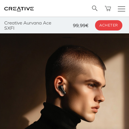
Twitter
Retour en Haut
Creative Aurvana Ace
99,99€
ACHETER
SXFI