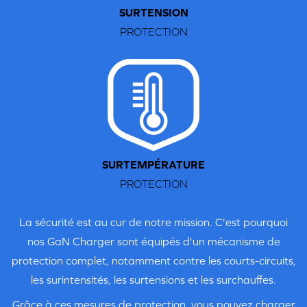
SURTENSION
PROTECTION
Étape 2:
Glissez l'adaptateur de prise de l'UE fourni en place.
SURTEMPÉRATURE
PROTECTION
La sécurité est au cur de notre mission. C'est pourquoi
nos GaN Charger sont équipés d'un mécanisme de
protection complet, notamment contre les courts-circuits,
les surintensités, les surtensions et les surchauffes.
Grâce à ces mesures de protection, vous pouvez charger