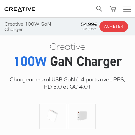
SOLDES
OFFRES GROUPÉES
Twitter
Retour en Haut
AJOUTER AU PANIER
Creative 100W GaN
54,99€
ACHETER
Charger
109,99€
Creative
100W
GaN Charger
Chargeur mural USB GaN à
4 ports
avec PPS,
PD 3.0
et
QC 4.0+