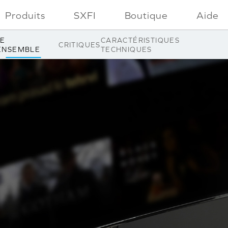
SOLDES
OFFRES GROUPÉES
Câblé
Produits
SXFI
Boutique
Aide
E
CARACTÉRISTIQUES
CRITIQUES
ENSEMBLE
TECHNIQUES