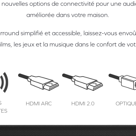
 nouvelles options de connectivité pour une aud
améliorée dans votre maison.
round simplifié et accessible, laissez-vous envo
films, les jeux et la musique dans le confort de vot
S
HDMI ARC
HDMI 2.0
OPTIQU
TES