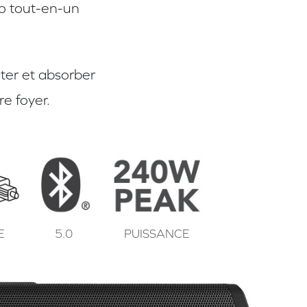
io tout-en-un
ûter et absorber
re foyer.
E
5.0
PUISSANCE