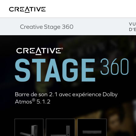
Fitness
Twitter
Retour en Haut
VU
Creative Stage 360
D'
Barre de son 2.1 avec expérience Dolby
®
Atmos
5.1.2