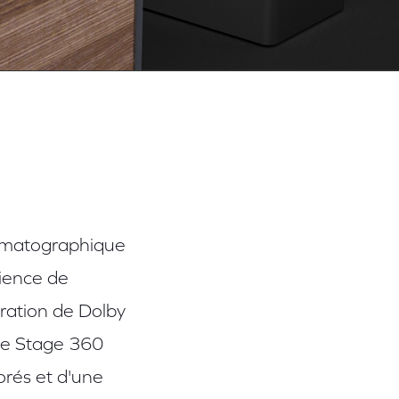
nématographique
rience de
gration de Dolby
ve Stage 360
orés et d'une