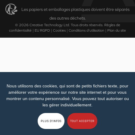
Les papiers et emballages plastiques doivent être séparés
des autres déchets.
© 2026
Creative Technology Ltd. Tous droits réservés.
Règles de
confidentialité
|
EU RGPD
|
Cookies
|
Conditions d'utilisation
|
Plan du site
Nous utilisons des cookies, qui sont de petits fichiers texte, pour
améliorer votre expérience sur notre site internet et pour vous
montrer un contenu personnalisé. Vous pouvez tout autoriser ou
les gérer individuellement.
PLUS D'INFOS
TOUT ACCEPTER